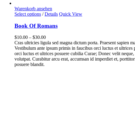
Warenkorb ansehen
Select options
/
Details
Quick View
Book Of Romans
$
10.00
–
$
30.00
Cras ultricies ligula sed magna dictum porta. Praesent sapien 
Vestibulum ante ipsum primis in faucibus orci luctus et ultrices
orci luctus et ultrices posuere cubilia Curae; Donec velit neque,
volutpat. Curabitur arcu erat, accumsan id imperdiet et, porttitor
posuere blandit.