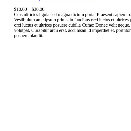
$
10.00
–
$
30.00
Cras ultricies ligula sed magna dictum porta. Praesent sapien 
Vestibulum ante ipsum primis in faucibus orci luctus et ultrices
orci luctus et ultrices posuere cubilia Curae; Donec velit neque,
volutpat. Curabitur arcu erat, accumsan id imperdiet et, porttitor
posuere blandit.