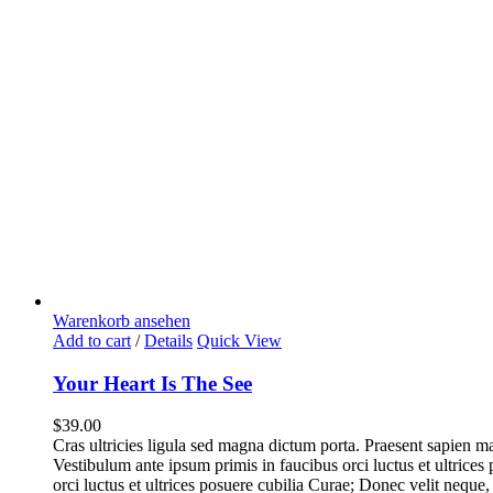
Warenkorb ansehen
Add to cart
/
Details
Quick View
Your Heart Is The See
$
39.00
Cras ultricies ligula sed magna dictum porta. Praesent sapien 
Vestibulum ante ipsum primis in faucibus orci luctus et ultrices
orci luctus et ultrices posuere cubilia Curae; Donec velit neque,