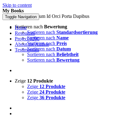
Skip to content
My Books
Pellentesque In Ipsum Id Orci Porta Dapibus
Toggle Navigation
Sortieren nach
Bewertung
Home
Sortieren nach
Standardsortierung
Resources
Sortieren nach
Name
Project 8200
Sortieren nach
Preis
About the Author
Sortieren nach
Datum
Testimonials
Sortieren nach
Beliebtheit
Sortieren nach
Bewertung
Zeige
12 Produkte
Zeige
12 Produkte
Zeige
24 Produkte
Zeige
36 Produkte