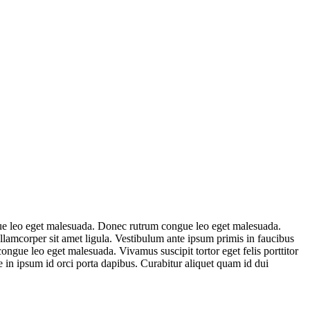
ngue leo eget malesuada. Donec rutrum congue leo eget malesuada.
ullamcorper sit amet ligula. Vestibulum ante ipsum primis in faucibus
congue leo eget malesuada. Vivamus suscipit tortor eget felis porttitor
que in ipsum id orci porta dapibus. Curabitur aliquet quam id dui