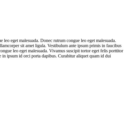
ngue leo eget malesuada. Donec rutrum congue leo eget malesuada.
ullamcorper sit amet ligula. Vestibulum ante ipsum primis in faucibus
congue leo eget malesuada. Vivamus suscipit tortor eget felis porttitor
que in ipsum id orci porta dapibus. Curabitur aliquet quam id dui