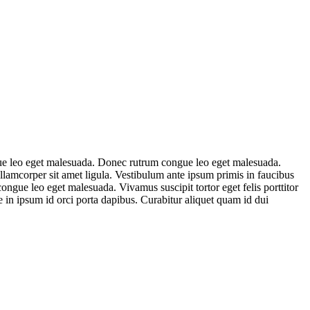
ngue leo eget malesuada. Donec rutrum congue leo eget malesuada.
ullamcorper sit amet ligula. Vestibulum ante ipsum primis in faucibus
congue leo eget malesuada. Vivamus suscipit tortor eget felis porttitor
que in ipsum id orci porta dapibus. Curabitur aliquet quam id dui