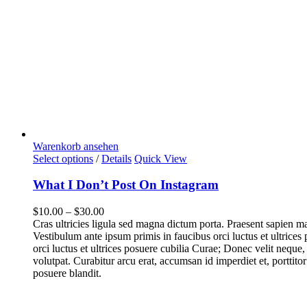
Warenkorb ansehen
Select options
/
Details
Quick View
What I Don’t Post On Instagram
$
10.00
–
$
30.00
Cras ultricies ligula sed magna dictum porta. Praesent sapien 
Vestibulum ante ipsum primis in faucibus orci luctus et ultrices
orci luctus et ultrices posuere cubilia Curae; Donec velit neque,
volutpat. Curabitur arcu erat, accumsan id imperdiet et, porttitor
posuere blandit.